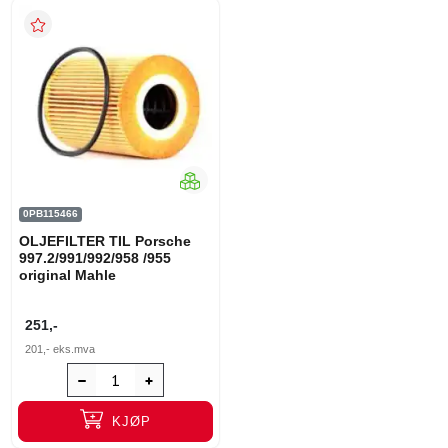
0PB115466
OLJEFILTER TIL Porsche
997.2/991/992/958 /955
original Mahle
251,-
201,-
eks.mva
KJØP