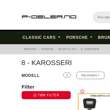
CLASSIC CARS
PORSCHE
BRUK
WEBSHOP
PORSCHE
DELER TIL 914
8 - KAROSSERI
8 - KAROSSERI
MODELL
add
RELEVANS
Filter
TØM FILTER