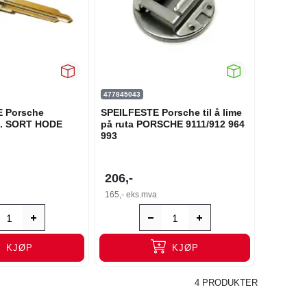
477845043
 Porsche
SPEILFESTE Porsche til å lime
m. SORT HODE
på ruta PORSCHE 9111/912 964
993
206,-
165,-
eks.mva
KJØP
KJØP
4 PRODUKTER