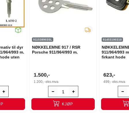
911538903SL
91453190310
tiv til dyr
NØKKELEMNE 917 / RSR
NØKKELEMNE
11/964/993 m.
Porsche 911/964/993 m.
911/964/993 
 hode uten
firkant hode
1.500,-
623,-
1.200,-
eks.mva
499,-
eks.mva
ØP
KJØP