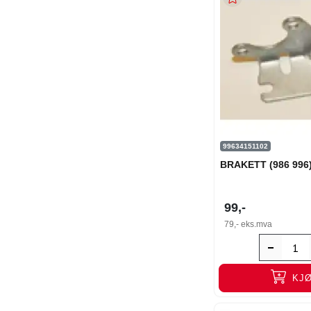
99634151102
BRAKETT (986 996
99,-
79,-
eks.mva
KJ