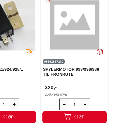
99662817200
11/924/928/,,
SPYLERMOTOR 993/996/986
TIL FRONRUTE
320,-
256,-
eks.mva
KJØP
KJØP