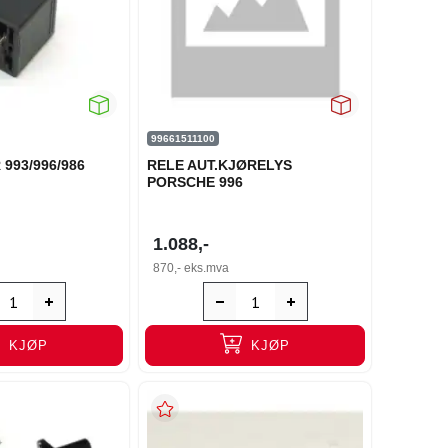
99661511100
993/996/986
RELE AUT.KJØRELYS
PORSCHE 996
1.088,-
870,-
eks.mva
KJØP
KJØP