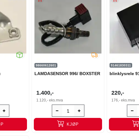
98660612601
91461830311
)
LAMDASENSOR 996/ BOXSTER
blinklysrele 9
1.400,-
220,-
1.120,-
eks.mva
176,-
eks.mva
ØP
KJØP