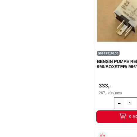
99661510100
BENSIN PUMPE RE
996/BOXSTER/ 99
333,-
267,-
eks.mva
KJ