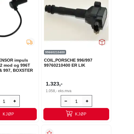
99660210400
NSOR impuls
COIL,PORSCHE 996/997
02 mod og 996T
99760210400 ER LIK
 & 997, BOXSTER
1.323,-
1.058,-
eks.mva
KJØP
KJØP