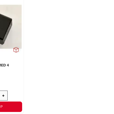
MED 4
ØP