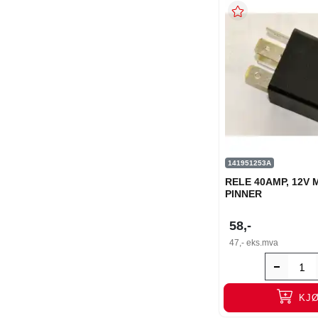
141951253A
RELE 40AMP, 12V 
PINNER
58,-
47,-
eks.mva
KJ