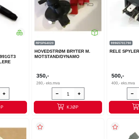
RPSP64020
99965701790
HOVEDSTRØM BRYTER M.
RELE SPYLER 
2/991GT3
MOTSTAND/DYNAMO
FLERE
350,-
500,-
280,-
eks.mva
400,-
eks.mva
ØP
KJØP