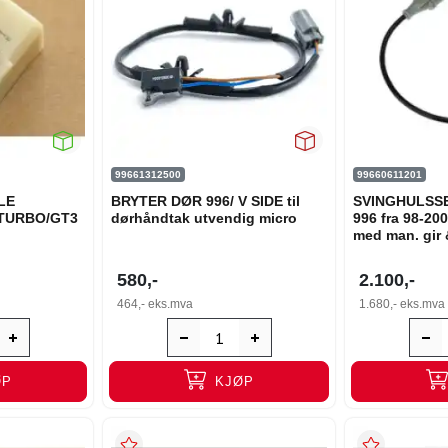
99661312500
99660611201
LE
BRYTER DØR 996/ V SIDE til
SVINGHULSSE
6TURBO/GT3
dørhåndtak utvendig micro
996 fra 98-20
med man. gir
580,-
2.100,-
464,-
eks.mva
1.680,-
eks.mva
ØP
KJØP