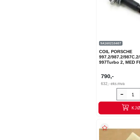
9A160210407
COIL PORSCHE
997.2/987.2/987C.
997Turbo 2, MED 
790,-
632,-
eks.mva
KJ