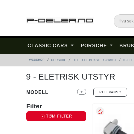
CLASSIC CARS
PORSCHE
BRUK
WEBSHOP
PORSCHE
DELER TIL BOXSTER 986/987
9 - EL
9 - ELETRISK UTSTYR
MODELL
add
RELEVANS
Filter
TØM FILTER