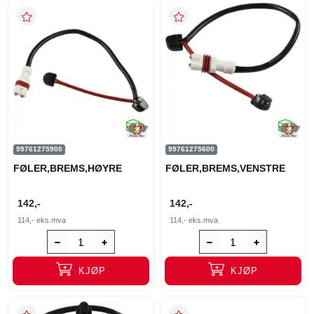
99761275900
99761275600
FØLER,BREMS,HØYRE
FØLER,BREMS,VENSTRE
142,-
142,-
114,-
eks.mva
114,-
eks.mva
KJØP
KJØP