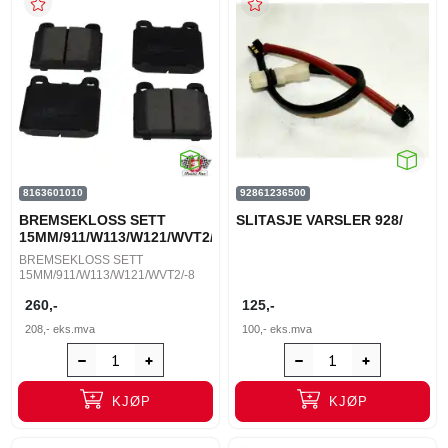
8163601010
92861236500
BREMSEKLOSS SETT
SLITASJE VARSLER 928/
15MM/911/W113/W121/WVT2/-8
BREMSEKLOSS SETT
15MM/911/W113/W121/WVT2/-8
260,-
125,-
208,-
eks.mva
100,-
eks.mva
KJØP
KJØP