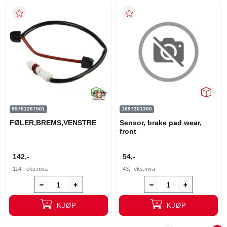
99761267501
1697301300
FØLER,BREMS,VENSTRE
Sensor, brake pad wear,
front
142,-
54,-
114,-
eks.mva
43,-
eks.mva
KJØP
KJØP