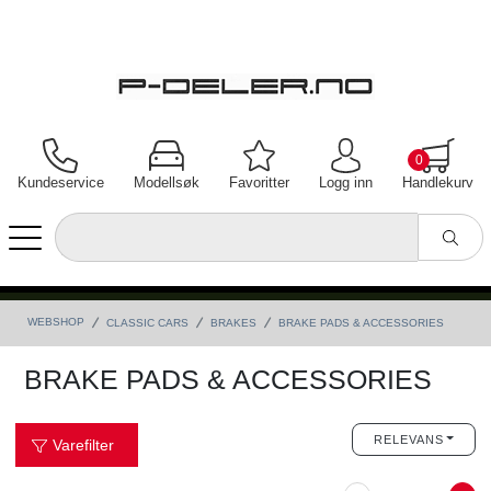
0
Kundeservice
Modellsøk
Favoritter
Logg inn
Handlekurv
WEBSHOP
CLASSIC CARS
BRAKES
BRAKE PADS & ACCESSORIES
BRAKE PADS & ACCESSORIES
RELEVANS
Varefilter