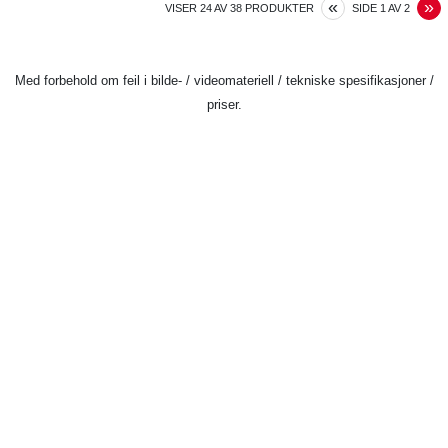
PREVIOUS
N
«
»
VISER
24
AV
38
PRODUKTER
SIDE
1
AV
2
Med forbehold om feil i bilde- / videomateriell / tekniske spesifikasjoner /
priser.