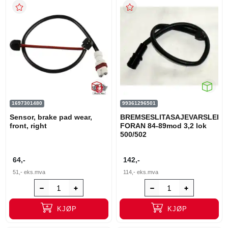
1697301480
99361296501
Sensor, brake pad wear,
BREMSESLITASAJEVARSLER
front, right
FORAN 84-89mod 3,2 lok
500/502
64,-
142,-
51,-
eks.mva
114,-
eks.mva
KJØP
KJØP