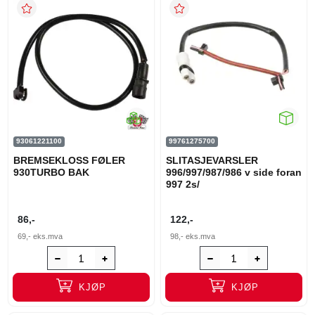
93061221100
99761275700
BREMSEKLOSS FØLER
SLITASJEVARSLER
930TURBO BAK
996/997/987/986 v side foran
997 2s/
86,-
122,-
69,-
eks.mva
98,-
eks.mva
KJØP
KJØP