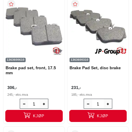
1363600610
1363600310
Brake pad set, front, 17.5
Brake Pad Set, disc brake
mm
306,-
231,-
245,-
eks.mva
185,-
eks.mva
KJØP
KJØP