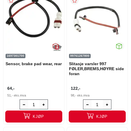
1697301700
99761267800
Sensor, brake pad wear, rear
Slitasje varsler 997
FØLER,BREMS,HØYRE side
foran
64,-
122,-
51,-
eks.mva
98,-
eks.mva
KJØP
KJØP