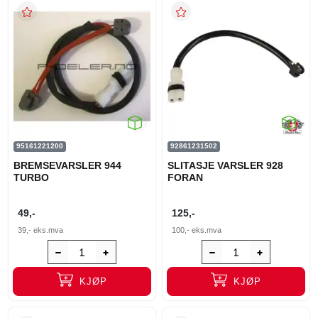
95161221200
92861231502
BREMSEVARSLER 944
SLITASJE VARSLER 928
TURBO
FORAN
49,-
125,-
39,-
eks.mva
100,-
eks.mva
KJØP
KJØP