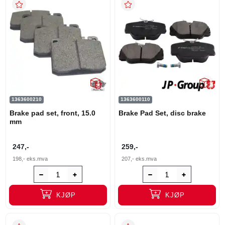
1363600210
1363600110
Brake pad set, front, 15.0
Brake Pad Set, disc brake
mm
247,-
259,-
198,-
eks.mva
207,-
eks.mva
KJØP
KJØP