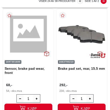
PREVIOUS
N
«
»
VISER
24
AV
38
PRODUKTER
SIDE
1
AV
2
1697301600
1663700210
Sensor, brake pad wear,
Brake pad set, rear, 15.5 mm
front
68,-
292,-
54,-
eks.mva
234,-
eks.mva
KJØP
KJØP