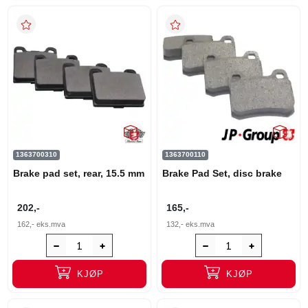
1363700310
1363700110
Brake pad set, rear, 15.5 mm
Brake Pad Set, disc brake
202,-
165,-
162,-
eks.mva
132,-
eks.mva
KJØP
KJØP