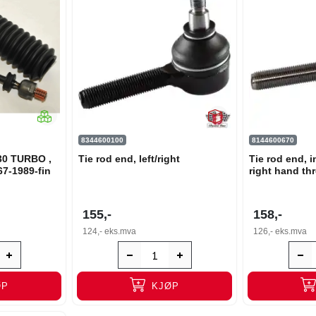
8344600100
8144600670
30 TURBO ,
Tie rod end, left/right
Tie rod end, in
67-1989-fin
right hand th
155,-
158,-
124,-
eks.mva
126,-
eks.mva
ØP
KJØP