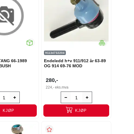
91134732204
ANG 66-1989
Endeledd h+v 911/912 år 63-89
 BUSH
OG 914 69-76 MOD
280,-
224,-
eks.mva
KJØP
KJØP