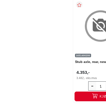
1651400200
Stub axle, rear, ne
4.353,-
3.482,-
eks.mva
KJ