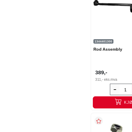
1344401300
Rod Assembly
389,-
311,-
eks.mva
KJ