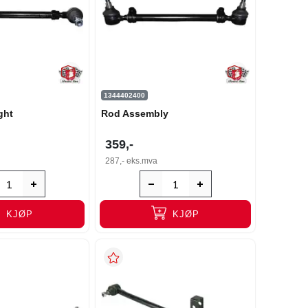
1344402400
ight
Rod Assembly
359,-
287,-
eks.mva
KJØP
KJØP