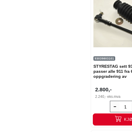
93039803101
STYRESTAG sett 9
passer alle 911 fra 
oppgradering av
2.800,-
2.240,-
eks.mva
KJ