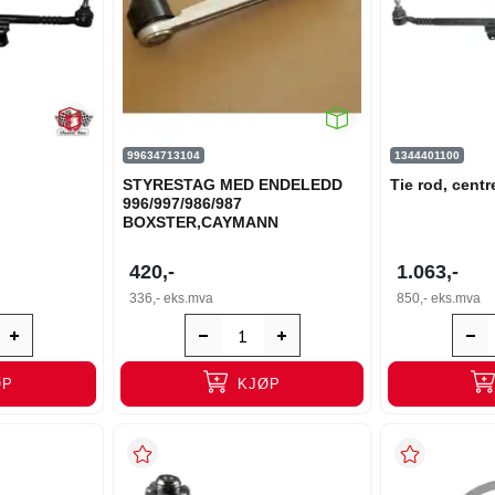
99634713104
1344401100
STYRESTAG MED ENDELEDD
Tie rod, centr
996/997/986/987
BOXSTER,CAYMANN
420,-
1.063,-
336,-
eks.mva
850,-
eks.mva
ØP
KJØP