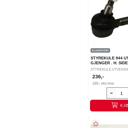
8144600280
STYREKULE 944 U
GJENGER . H. SIDE
STYREKULE,UTVENDI
236,-
189,-
eks.mva
KJ