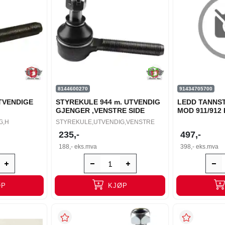
8144600270
91434705700
TVENDIGE
STYREKULE 944 m. UTVENDIG
LEDD TANNST
GJENGER ,VENSTRE SIDE
MOD 911/912
G,H
STYREKULE,UTVENDIG,VENSTRE
235,-
497,-
188,-
eks.mva
398,-
eks.mva
ØP
KJØP