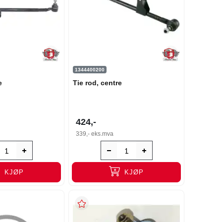
1344400200
e
Tie rod, centre
424,-
339,-
eks.mva
KJØP
KJØP