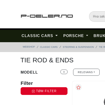
CLASSIC CARS
PORSCHE
BRUK
WEBSHOP
CLASSIC CARS
STEERING & SUSPENSION
TIE 
TIE ROD & ENDS
MODELL
add
RELEVANS
Filter
TØM FILTER