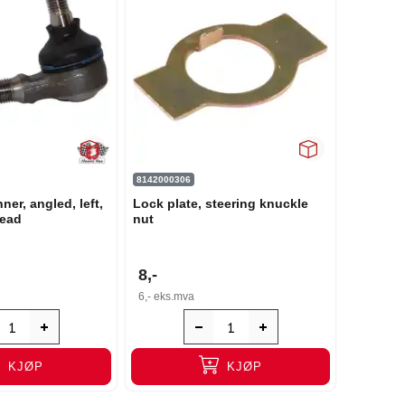
8142000306
ner, angled, left,
Lock plate, steering knuckle
read
nut
8,-
6,-
eks.mva
KJØP
KJØP