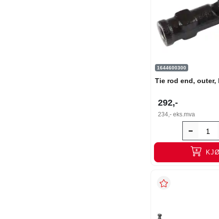
1644600300
Tie rod end, outer, l
292,-
234,-
eks.mva
KJ