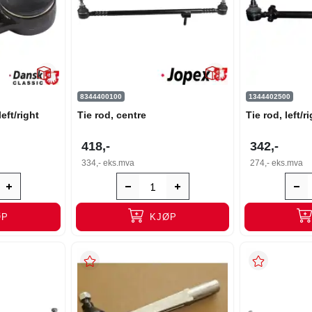
8344400100
1344402500
eft/right
Tie rod, centre
Tie rod, left/r
418,-
342,-
334,-
eks.mva
274,-
eks.mva
ØP
KJØP