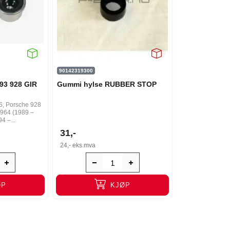
90142319300
93 928 GIR
Gummi hylse RUBBER STOP
S, Porsche 928
 964 (1989 –
4 –...
31,-
24,-
eks.mva
ØP
KJØP