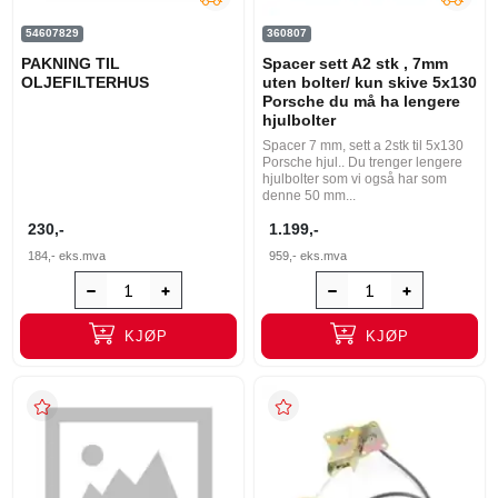
54607829
360807
PAKNING TIL
Spacer sett A2 stk , 7mm
OLJEFILTERHUS
uten bolter/ kun skive 5x130
Porsche du må ha lengere
hjulbolter
Spacer 7 mm, sett a 2stk til 5x130
Porsche hjul.. Du trenger lengere
hjulbolter som vi også har som
denne 50 mm...
230,-
1.199,-
184,-
eks.mva
959,-
eks.mva
KJØP
KJØP