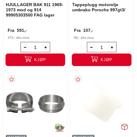
HJULLAGER BAK 911 1969-
Tappeplugg motorolje
1973 mod og 914
umbrako Porsche 997gt3/
99905303500 FAG lager
Fra
591,-
Fra
107,-
473,-
eks.mva
86,-
eks.mva
KJØP
KJØP
1621400710
96442361100