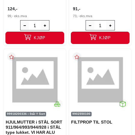
124,-
91,-
99,-
eks.mva
73,-
eks.mva
KJØP
KJØP
99918200336 i Stål !! Sort
9902550100
HJULMUTTER i STÅL SORT
FILTPROP TIL STOL
911/964/993/944/928 i STÅL
type lukket. VI HAR ALU