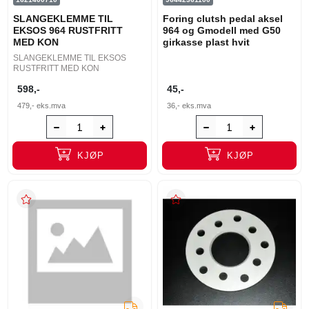
SLANGEKLEMME TIL
Foring clutsh pedal aksel
EKSOS 964 RUSTFRITT
964 og Gmodell med G50
MED KON
girkasse plast hvit
SLANGEKLEMME TIL EKSOS
RUSTFRITT MED KON
598,-
45,-
479,-
eks.mva
36,-
eks.mva
KJØP
KJØP