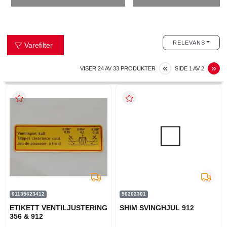
RELEVANS
Varefilter
PREVIOUS
N
«
»
VISER
24
AV
33
PRODUKTER
SIDE
1
AV
2
01135623412
50202301
ETIKETT VENTILJUSTERING
SHIM SVINGHJUL 912
356 & 912