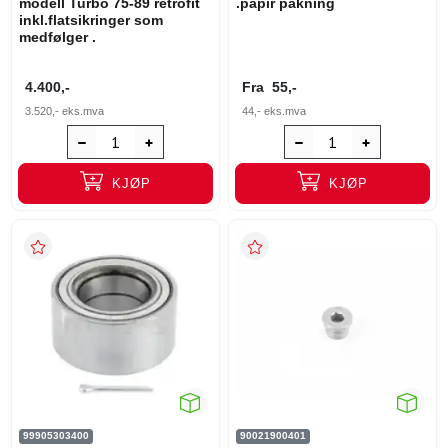
modell Turbo 75-89 retrofit
.papir pakning
inkl.flatsikringer som
medfølger .
4.400,-
Fra
55,-
3.520,-
eks.mva
44,-
eks.mva
KJØP
KJØP
99905303400
90021900401