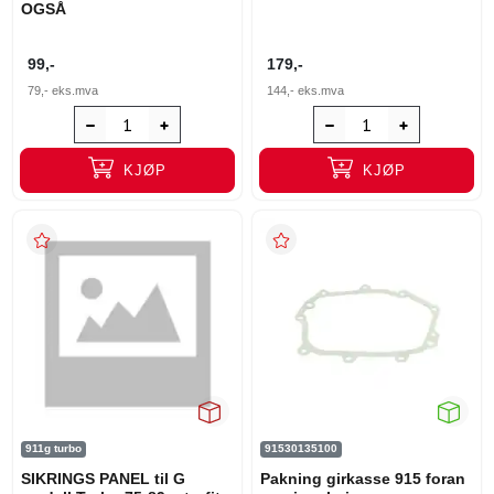
OGSÅ
99,-
179,-
79,-
eks.mva
144,-
eks.mva
KJØP
KJØP
911g turbo
91530135100
SIKRINGS PANEL til G
Pakning girkasse 915 foran