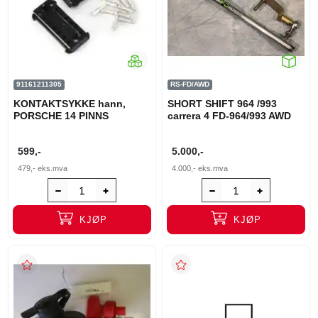
91161211305
RS-FD/AWD
KONTAKTSYKKE hann,
SHORT SHIFT 964 /993
PORSCHE 14 PINNS
carrera 4 FD-964/993 AWD
599,-
5.000,-
479,-
eks.mva
4.000,-
eks.mva
KJØP
KJØP