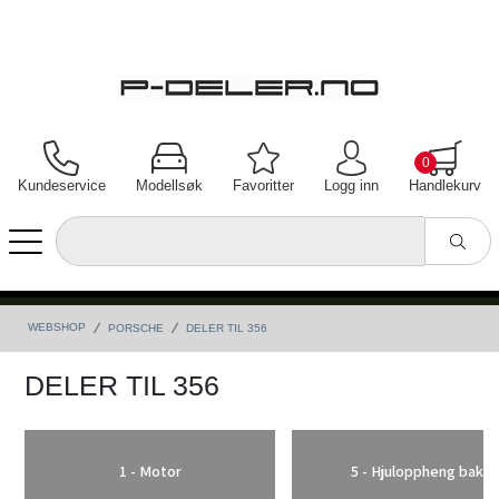
0
Kundeservice
Modellsøk
Favoritter
Logg inn
Handlekurv
WEBSHOP
PORSCHE
DELER TIL 356
DELER TIL 356
1 - Motor
5 - Hjuloppheng bak