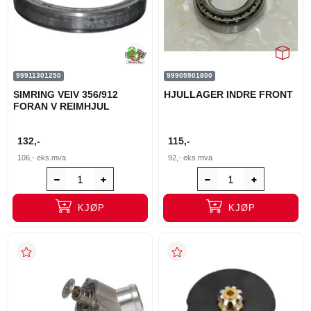
99911301250
99905901800
SIMRING VEIV 356/912
HJULLAGER INDRE FRONT
FORAN V REIMHJUL
132,-
115,-
106,-
eks.mva
92,-
eks.mva
KJØP
KJØP