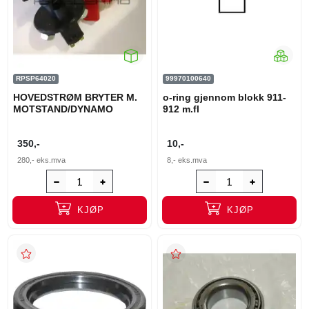
RPSP64020
99970100640
HOVEDSTRØM BRYTER M.
o-ring gjennom blokk 911-
MOTSTAND/DYNAMO
912 m.fl
350,-
10,-
280,-
eks.mva
8,-
eks.mva
KJØP
KJØP