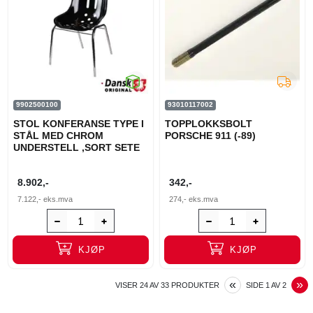
9902500100
93010117002
STOL KONFERANSE TYPE I
TOPPLOKKSBOLT
STÅL MED CHROM
PORSCHE 911 (-89)
UNDERSTELL ,SORT SETE
8.902,-
342,-
7.122,-
eks.mva
274,-
eks.mva
KJØP
KJØP
PREVIOUS
N
«
»
VISER
24
AV
33
PRODUKTER
SIDE
1
AV
2