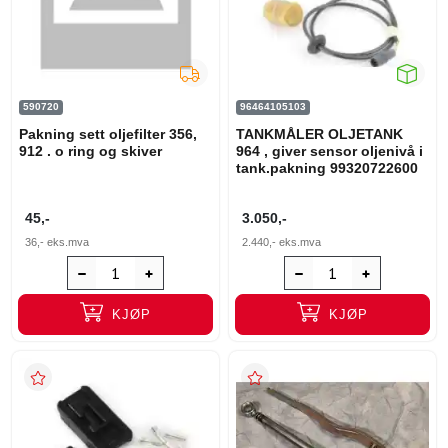
590720
96464105103
Pakning sett oljefilter 356,
TANKMÅLER OLJETANK
912 . o ring og skiver
964 , giver sensor oljenivå i
tank.pakning 99320722600
45,-
3.050,-
36,-
eks.mva
2.440,-
eks.mva
KJØP
KJØP