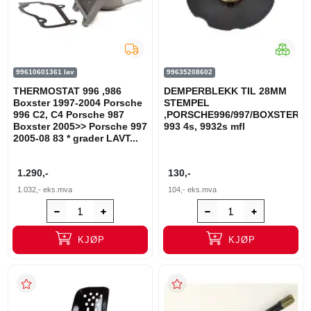
99610601361 lav
99635208602
THERMOSTAT 996 ,986
DEMPERBLEKK TIL 28MM
Boxster 1997-2004 Porsche
STEMPEL
996 C2, C4 Porsche 987
,PORSCHE996/997/BOXSTER/
Boxster 2005>> Porsche 997
993 4s, 9932s mfl
2005-08 83 * grader LAVT...
1.290,-
130,-
1.032,-
eks.mva
104,-
eks.mva
KJØP
KJØP