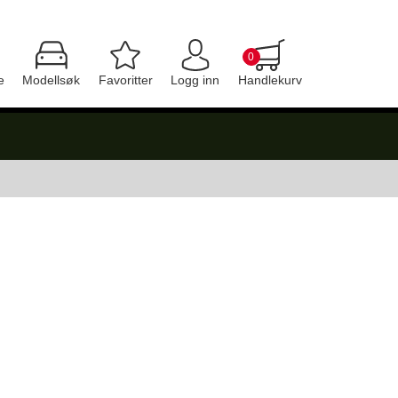
0
e
Modellsøk
Favoritter
Logg inn
Handlekurv