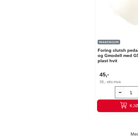
96442361100
Foring clutsh peda
og Gmodell med G5
plast hvit
45,-
36,-
eks.mva
KJ
Med 