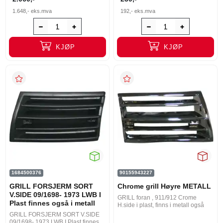
1.648,-
eks.mva
192,-
eks.mva
KJØP
KJØP
1684500376
90155943227
GRILL FORSJERM SORT
Chrome grill Høyre METALL
V.SIDE 09/1698- 1973 LWB I
GRILL foran , 911/912 Crome
Plast finnes også i metall
H.side i plast, finns i metall også
GRILL FORSJERM SORT V.SIDE
09/1698- 1973 LWB I Plast finnes