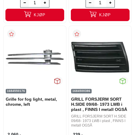
KJØP
KJØP
1684550176
1684500386
Grille for fog light, metal,
GRILL FORSJERM SORT
chrome, left
H.SIDE 09/68- 1973 LWB i
plast , FINNS I metall OGSÅ
GRILL FORSJERM SORT H.SIDE
09/68- 1973 LWB i plast , FINNS I
metall OGSÅ
2.060,-
239,-