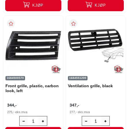
KJØP
KJØP
1684500570
1684551200
Front grille, plastic, carbon
Ventilation grille, black
look, left
344,-
347,-
275,-
eks.mva
277,-
eks.mva