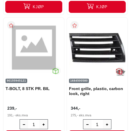
KJØP
KJØP
90155945121
1684500580
T-BOLT, 8 STK PR. BIL
Front grille, plastic, carbon
look, right
239,-
344,-
191,-
eks.mva
275,-
eks.mva