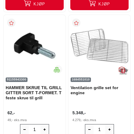
KJØP
KJØP
91155943300
1684551010
HAMMER SKRUE TIL GRILL
Ventilation grille set for
GITTER SORT T-FORMET. T
engine
feste skrue til grill
62,-
5.348,-
49,-
eks.mva
4.279,-
eks.mva