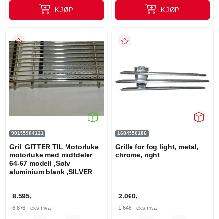
KJØP
KJØP
90155904121
1684550186
Grill GITTER TIL Motorluke
Grille for fog light, metal,
motorluke med midtdeler
chrome, right
64-67 modell ,Sølv
aluminium blank ,SILVER
8.595,-
2.060,-
6.876,-
eks.mva
1.648,-
eks.mva