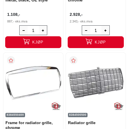
1.108,-
2.928,-
887,-
eks.mva
2.343,-
eks.mva
KJØP
KJØP
8384550400
8384500500
Frame for radiator grille,
Radiator grille
chrome