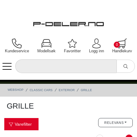
0
Kundeservice
Modellsøk
Favoritter
Logg inn
Handlekurv
WEBSHOP
CLASSIC CARS
EXTERIOR
GRILLE
GRILLE
RELEVANS
Varefilter