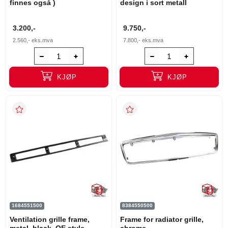
finnes også )
design i sort metall
3.200,-
9.750,-
2.560,-
eks.mva
7.800,-
eks.mva
KJØP
KJØP
1684551500
8384550500
Ventilation grille frame,
Frame for radiator grille,
metal, black, OE style
chrome