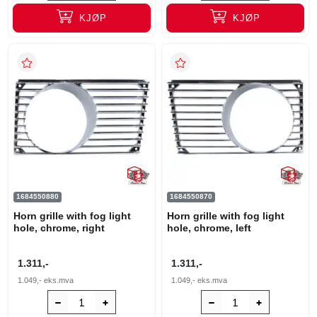
KJØP
KJØP
1684550880
1684550870
Horn grille with fog light
Horn grille with fog light
hole, chrome, right
hole, chrome, left
1.311,-
1.311,-
1.049,-
eks.mva
1.049,-
eks.mva