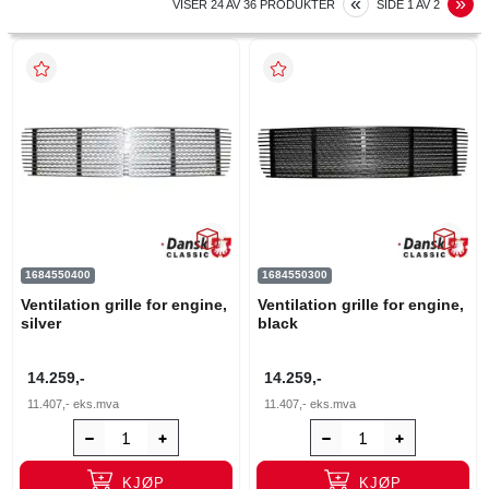
PREVIOUS
N
«
»
VISER
24
AV
36
PRODUKTER
SIDE
1
AV
2
1684550400
1684550300
Ventilation grille for engine,
Ventilation grille for engine,
silver
black
14.259,-
14.259,-
11.407,-
eks.mva
11.407,-
eks.mva
KJØP
KJØP