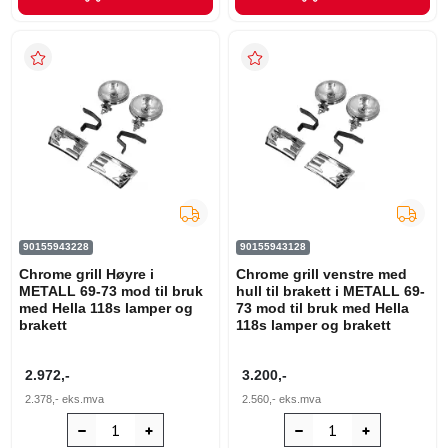
90155943228
90155943128
Chrome grill Høyre i
Chrome grill venstre med
METALL 69-73 mod til bruk
hull til brakett i METALL 69-
med Hella 118s lamper og
73 mod til bruk med Hella
brakett
118s lamper og brakett
2.972,-
3.200,-
2.378,-
eks.mva
2.560,-
eks.mva