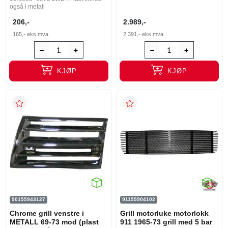
også i metall
206,-
2.989,-
165,-
eks.mva
2.391,-
eks.mva
KJØP
KJØP
90155943127
91155904102
Chrome grill venstre i
Grill motorluke motorlokk
METALL 69-73 mod (plast
911 1965-73 grill med 5 bar