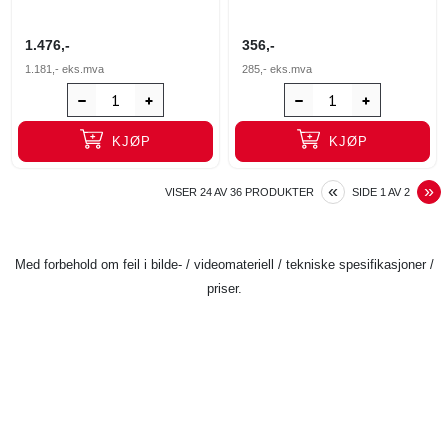
1.476,-
356,-
1.181,-
eks.mva
285,-
eks.mva
KJØP
KJØP
PREVIOUS
N
«
»
VISER
24
AV
36
PRODUKTER
SIDE
1
AV
2
Med forbehold om feil i bilde- / videomateriell / tekniske spesifikasjoner /
priser.