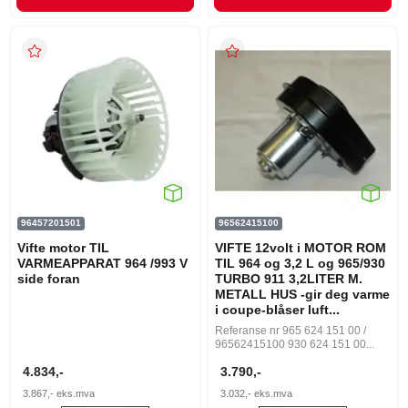
96457201501
96562415100
Vifte motor TIL
VIFTE 12volt i MOTOR ROM
VARMEAPPARAT 964 /993 V
TIL 964 og 3,2 L og 965/930
side foran
TURBO 911 3,2LITER M.
METALL HUS -gir deg varme
i coupe-blåser luft...
Referanse nr 965 624 151 00 /
96562415100 930 624 151 00...
4.834,-
3.790,-
3.867,-
eks.mva
3.032,-
eks.mva