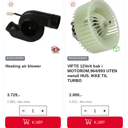
8126100200
99362432801
Heating air blower
VIFTE 12Volt bak i
MOTOROM,964/993 UTEN
metall HUS. IKKE TIL
TURBO
3.729,-
2.890,-
2.983,-
eks.mva
2.312,-
eks.mva
KJØP
KJØP