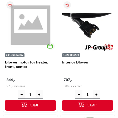
34106884267
1326100200
Blower motor for heater,
Interior Blower
front, center
344,-
707,-
276,-
eks.mva
566,-
eks.mva
KJØP
KJØP