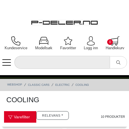
0
Kundeservice
Modellsøk
Favoritter
Logg inn
Handlekurv
WEBSHOP
CLASSIC CARS
ELECTRIC
COOLING
COOLING
RELEVANS
Varefilter
10 PRODUKTER