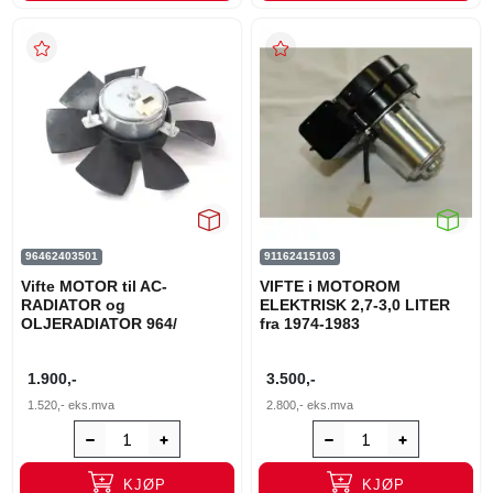
96462403501
91162415103
Vifte MOTOR til AC-
VIFTE i MOTOROM
RADIATOR og
ELEKTRISK 2,7-3,0 LITER
OLJERADIATOR 964/
fra 1974-1983
1.900,-
3.500,-
1.520,-
eks.mva
2.800,-
eks.mva
KJØP
KJØP