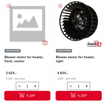
1626100600
1626100580
Blower motor for heater,
Blower motor for heater,
front, center
right
2.624,-
4.834,-
2.100,-
eks.mva
3.867,-
eks.mva
KJØP
KJØP