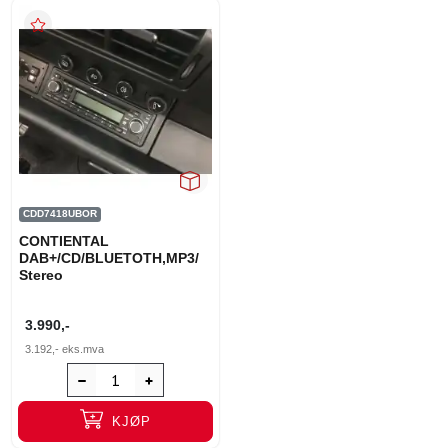
CDD7418UBOR
CONTIENTAL
DAB+/CD/BLUETOTH,MP3/
Stereo
3.990,-
3.192,-
eks.mva
KJØP