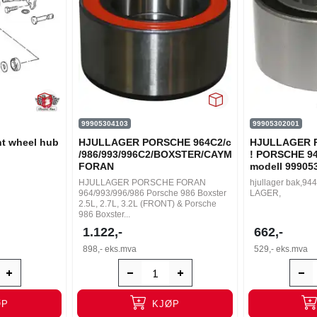
99905304103
99905302001
nt wheel hub
HJULLAGER PORSCHE 964C2/c4
HJULLAGER P
/986/993/996C2/BOXSTER/CAYMAN
! PORSCHE 944
FORAN
modell 99905
HJULLAGER PORSCHE FORAN
hjullager bak,9
964/993/996/986 Porsche 986 Boxster
LAGER,
2.5L, 2.7L, 3.2L (FRONT) & Porsche
986 Boxster...
1.122,-
662,-
898,-
eks.mva
529,-
eks.mva
ØP
KJØP