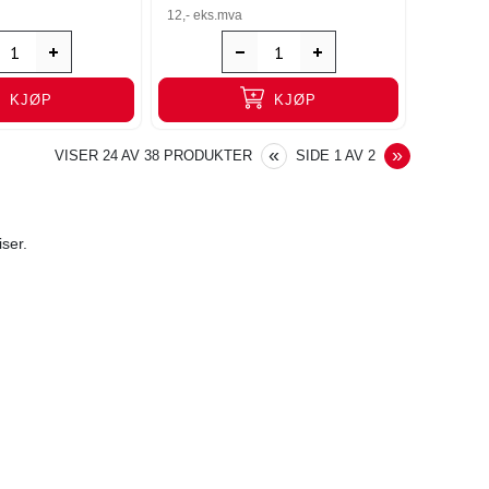
12,-
eks.mva
KJØP
KJØP
PREVIOUS
NEXT
«
»
VISER
24
AV
38
PRODUKTER
SIDE
1
AV
2
iser.