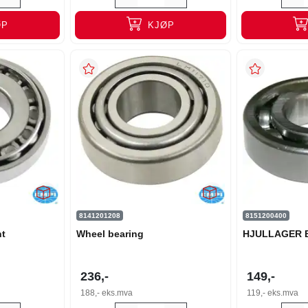
ØP
KJØP
8141201208
8151200400
nt
Wheel bearing
HJULLAGER 
236,-
149,-
188,-
eks.mva
119,-
eks.mva