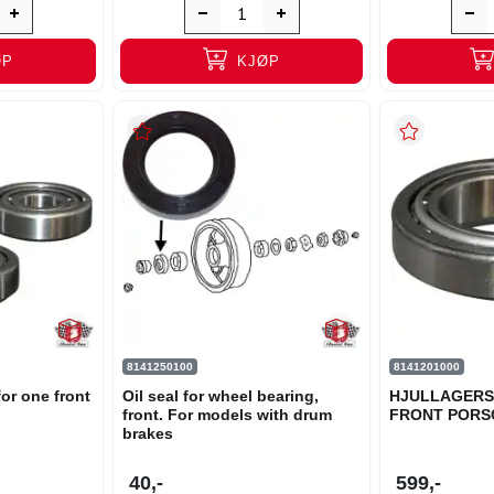
ØP
KJØP
8141250100
8141201000
for one front
Oil seal for wheel bearing,
HJULLAGERS
front. For models with drum
FRONT PORS
brakes
40,-
599,-