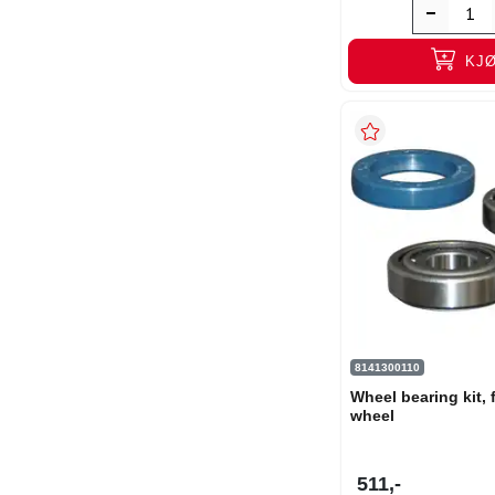
KJ
8141300110
Wheel bearing kit, 
wheel
511,-