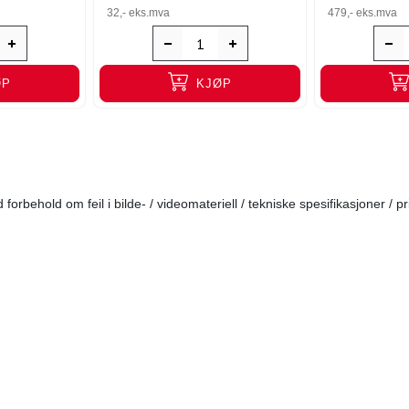
32,-
eks.mva
479,-
eks.mva
ØP
KJØP
forbehold om feil i bilde- / videomateriell / tekniske spesifikasjoner / pr