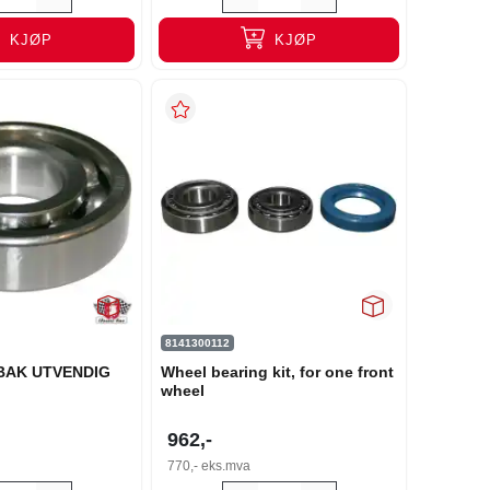
KJØP
KJØP
8141300112
BAK UTVENDIG
Wheel bearing kit, for one front
wheel
962,-
770,-
eks.mva