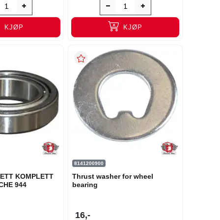
KJØP
KJØP
8141200900
ETT KOMPLETT
Thrust washer for wheel
CHE 944
bearing
16,-