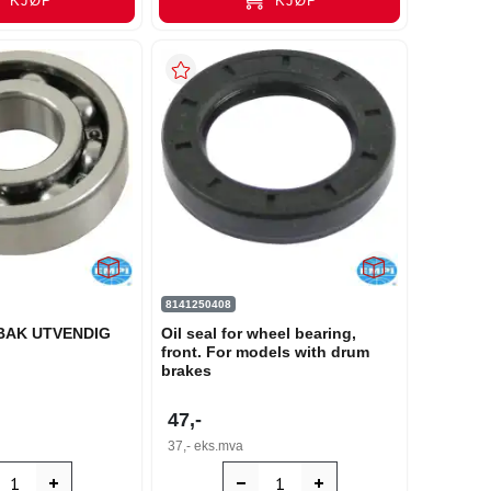
KJØP
KJØP
8141250408
BAK UTVENDIG
Oil seal for wheel bearing,
front. For models with drum
brakes
47,-
37,-
eks.mva