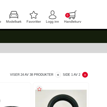
0
e
Modellsøk
Favoritter
Logg inn
Handlekurv
PREVIOUS
NEXT
«
»
VISER
24
AV
38
PRODUKTER
SIDE
1
AV
2