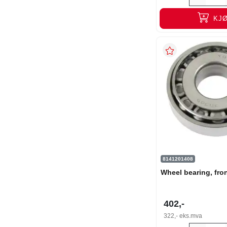
KJ
8141201408
Wheel bearing, fro
402,-
322,-
eks.mva