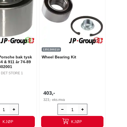
1351300210
orsche bak tysk
Wheel Bearing Kit
 & 911 år 74-89
302001
44 DET STORE 1
403,-
323,-
eks.mva
KJØP
KJØP