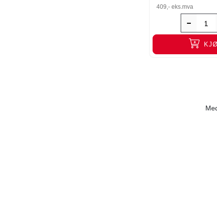
409,-
eks.mva
KJ
Med 