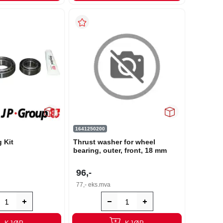
1641250200
 Kit
Thrust washer for wheel
bearing, outer, front, 18 mm
96,-
77,-
eks.mva