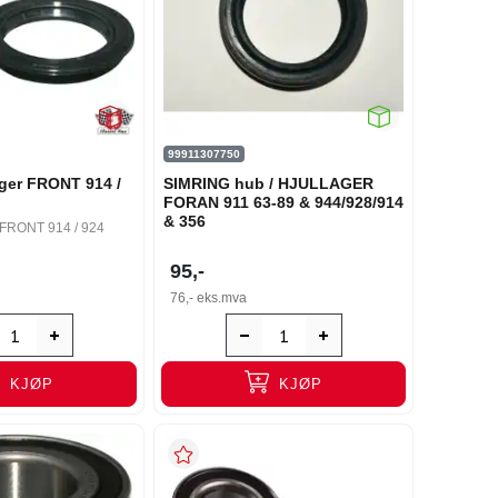
99911307750
ager FRONT 914 /
SIMRING hub / HJULLAGER
FORAN 911 63-89 & 944/928/914
& 356
r FRONT 914 / 924
95,-
76,-
eks.mva
KJØP
KJØP