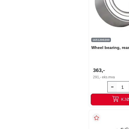
1651200200
Wheel bearing, rear,
363,-
291,-
eks.mva
KJ