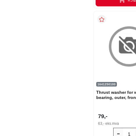
KJ
1641250100
Thrust washer for 
bearing, outer, fro
79,-
63,-
eks.mva