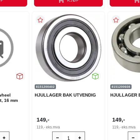
ØP
KJØP
8151200402
8151200608
wheel
HJULLAGER BAK UTVENDIG
HJULLAGER 
nt, 16 mm
149,-
149,-
119,-
eks.mva
119,-
eks.mva