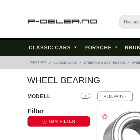
CLASSIC CARS
PORSCHE
BRUK
WEBSHOP
CLASSIC CARS
STEERING & SUSPENSION
WHE
WHEEL BEARING
MODELL
add
RELEVANS
Filter
TØM FILTER