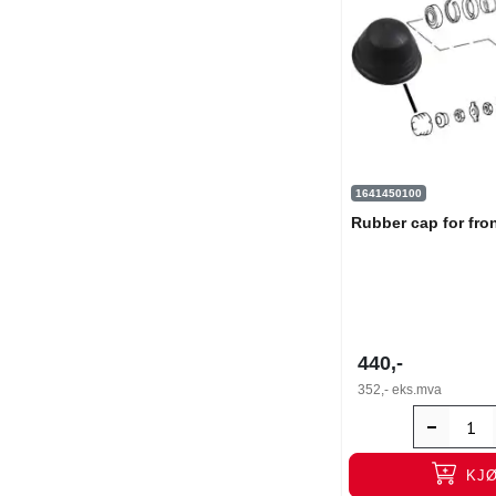
1641450100
Rubber cap for fro
440,-
352,-
eks.mva
KJ