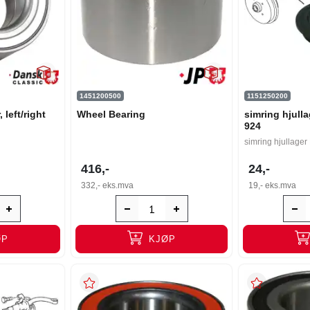
1451200500
1151250200
 left/right
Wheel Bearing
simring hjull
924
simring hjullage
416,-
24,-
332,-
eks.mva
19,-
eks.mva
ØP
KJØP