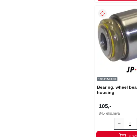
1351150100
Bearing, wheel bea
housing
105,-
84,-
eks.mva