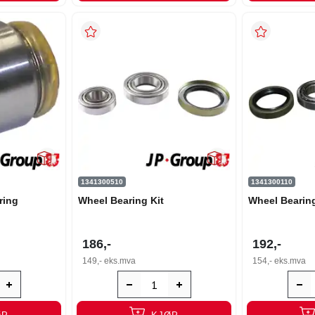
1341300510
1341300110
ring
Wheel Bearing Kit
Wheel Bearing
186,-
192,-
149,-
eks.mva
154,-
eks.mva