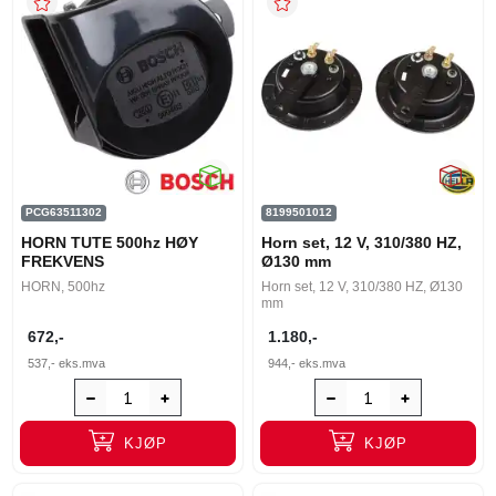
PCG63511302
8199501012
HORN TUTE 500hz HØY
Horn set, 12 V, 310/380 HZ,
FREKVENS
Ø130 mm
HORN, 500hz
Horn set, 12 V, 310/380 HZ, Ø130
mm
672,-
1.180,-
537,-
eks.mva
944,-
eks.mva
KJØP
KJØP