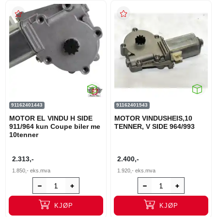
91162401443
91162401543
MOTOR EL VINDU H SIDE
MOTOR VINDUSHEIS,10
911/964 kun Coupe biler me
TENNER, V SIDE 964/993
10tenner
2.313,-
2.400,-
1.850,-
eks.mva
1.920,-
eks.mva
KJØP
KJØP