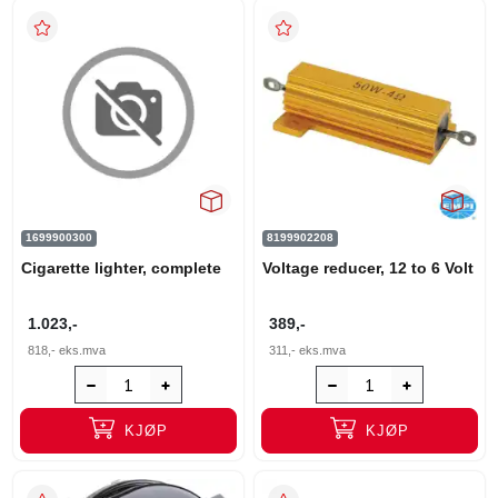
1699900300
8199902208
Cigarette lighter, complete
Voltage reducer, 12 to 6 Volt
1.023,-
389,-
818,-
eks.mva
311,-
eks.mva
KJØP
KJØP