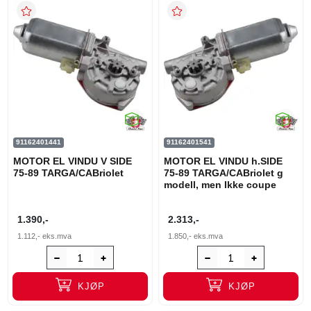
91162401441
91162401541
MOTOR EL VINDU V SIDE
MOTOR EL VINDU h.SIDE
75-89 TARGA/CABriolet
75-89 TARGA/CABriolet g
modell, men Ikke coupe
1.390,-
2.313,-
1.112,-
eks.mva
1.850,-
eks.mva
KJØP
KJØP