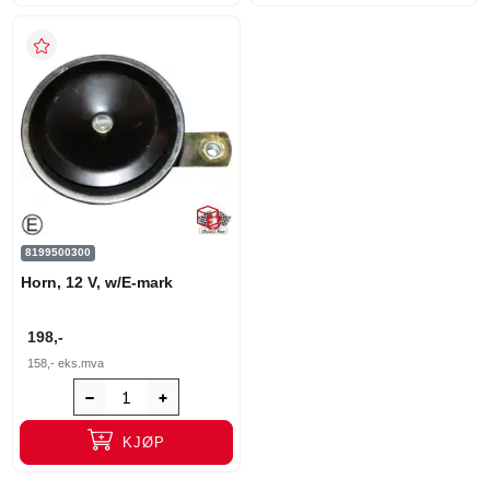
8199500300
Horn, 12 V, w/E-mark
198,-
158,-
eks.mva
KJØP