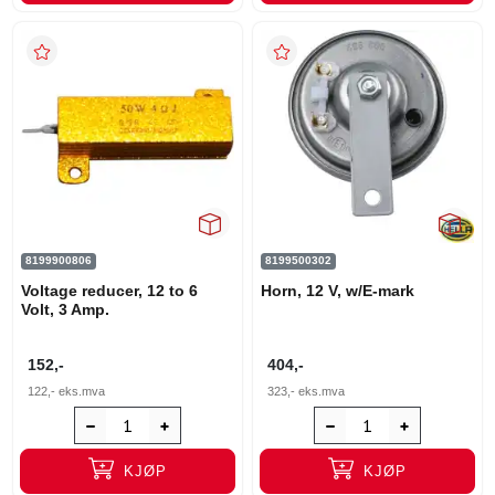
8199900806
8199500302
Voltage reducer, 12 to 6
Horn, 12 V, w/E-mark
Volt, 3 Amp.
152,-
404,-
122,-
eks.mva
323,-
eks.mva
KJØP
KJØP