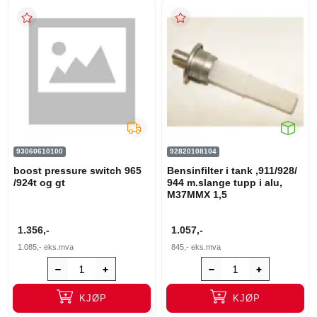
93060610100
92820108104
boost pressure switch 965
Bensinfilter i tank ,911/928/
/924t og gt
944 m.slange tupp i alu,
M37MMX 1,5
1.356,-
1.057,-
1.085,-
eks.mva
845,-
eks.mva
KJØP
KJØP