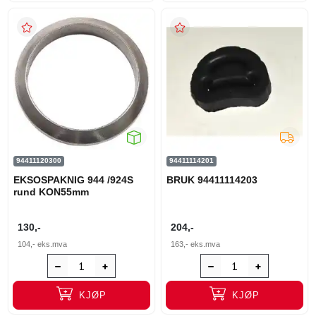
94411120300
94411114201
EKSOSPAKNIG 944 /924S
BRUK 94411114203
rund KON55mm
130,-
204,-
104,-
eks.mva
163,-
eks.mva
KJØP
KJØP