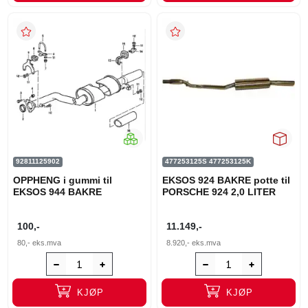
92811125902
477253125S 477253125K
OPPHENG i gummi til
EKSOS 924 BAKRE potte til
EKSOS 944 BAKRE
PORSCHE 924 2,0 LITER
100,-
11.149,-
80,-
eks.mva
8.920,-
eks.mva
KJØP
KJØP