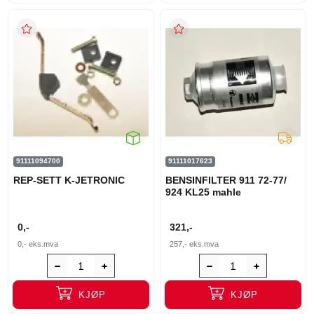
91111094700
91111017623
REP-SETT K-JETRONIC
BENSINFILTER 911 72-77/
924 KL25 mahle
0,-
321,-
0,-
eks.mva
257,-
eks.mva
KJØP
KJØP