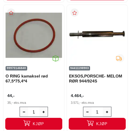
99970146840
94411198903
O RING kamaksel rød
EKSOS,PORSCHE- MELOM
67,5*75,4*4
RØR 944/924S
44,-
4.464,-
35,-
eks.mva
3.571,-
eks.mva
KJØP
KJØP