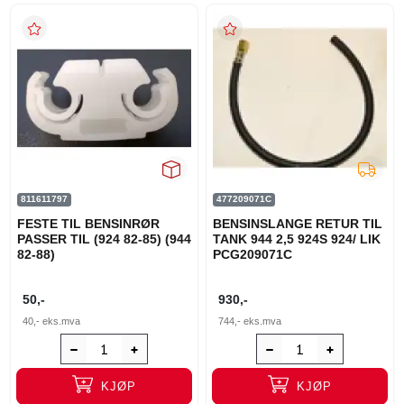
811611797
477209071C
FESTE TIL BENSINRØR
BENSINSLANGE RETUR TIL
PASSER TIL (924 82-85) (944
TANK 944 2,5 924S 924/ LIK
82-88)
PCG209071C
50,-
930,-
40,-
eks.mva
744,-
eks.mva
KJØP
KJØP