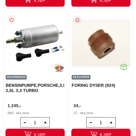
KJØP
KJØP
431906091D
063133555
BENSINPUMPE,PORSCHE,3,0,3,2,2,7.928,924
FORING DYSER (924)
2,0L 3,3 TURBO
1.245,-
34,-
996,-
eks.mva
27,-
eks.mva
KJØP
KJØP