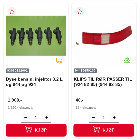
93060612001
94435659100
Dyse bensin, injektor 3,2 L
KLIPS TIL RØR PASSER TIL
og 944 og 924
(924 82-85) (944 82-85)
1.900,-
40,-
1.520,-
eks.mva
32,-
eks.mva
KJØP
KJØP