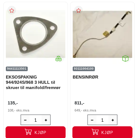
94411113501
93111004100
EKSOSPAKNIG
BENSINRØR
944/924S/968 3 HULL til
skruer til manifold/fremrør
135,-
811,-
108,-
eks.mva
649,-
eks.mva
KJØP
KJØP