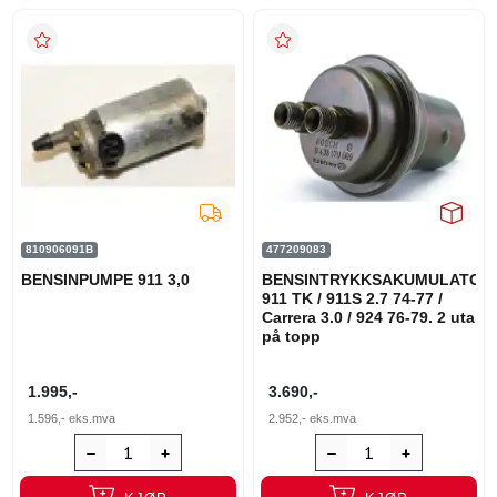
810906091B
477209083
BENSINPUMPE 911 3,0
BENSINTRYKKSAKUMULATOR
911 TK / 911S 2.7 74-77 /
Carrera 3.0 / 924 76-79. 2 utakk
på topp
1.995,-
3.690,-
1.596,-
eks.mva
2.952,-
eks.mva